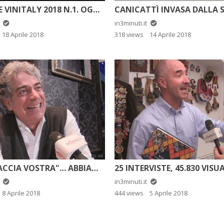
SPECIALE VINITALY 2018 N.1. OGGI L’AZIENDA TENUTA CUFFARO CASALE SANTA IDA
t
in3minuti.it
18 Aprile 2018
318 views
14 Aprile 2018
"ALLA FACCIA VOSTRA"… ABBIAMO INTERVISTATO GIANFRANCO JANNUZZO
t
in3minuti.it
8 Aprile 2018
444 views
5 Aprile 2018