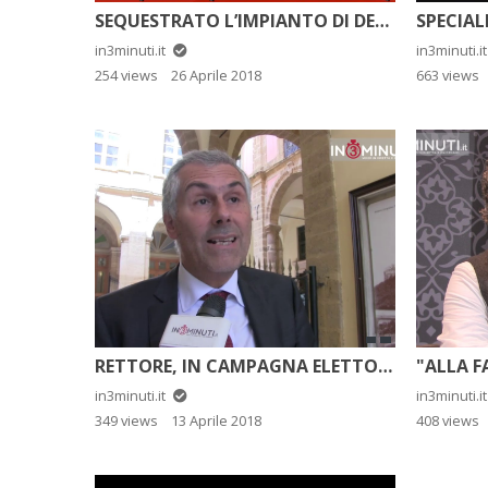
SEQUESTRATO L’IMPIANTO DI DEPURAZIONE DEL COMUNE DI LAMPEDUSA. ASCOLTATE IL PROCURATORE DELLA REPUBBLICA LUIGI PATRONAGGIO
in3minuti.it
in3minuti.i
254 views
26 Aprile 2018
663 views
RETTORE, IN CAMPAGNA ELETTORALE AVEVA DETTO CHE IN CASO DI ELEZIONE AVREBBE RILANCIATO L’UNIVERSITÀ. ADESSO?
in3minuti.it
in3minuti.i
349 views
13 Aprile 2018
408 views