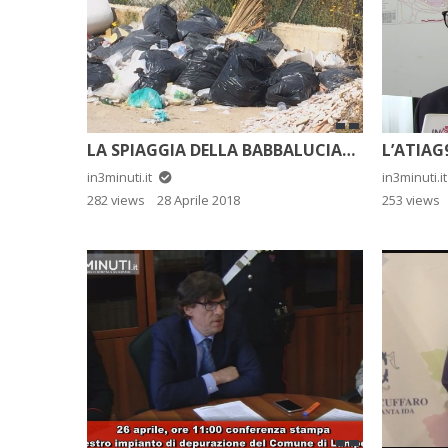
LA SPIAGGIA DELLA BABBALUCIARA OSTAGGIO DEGLI INCIVILI
in3minuti.it
in3minuti.i
282 views
28 Aprile 2018
253 views