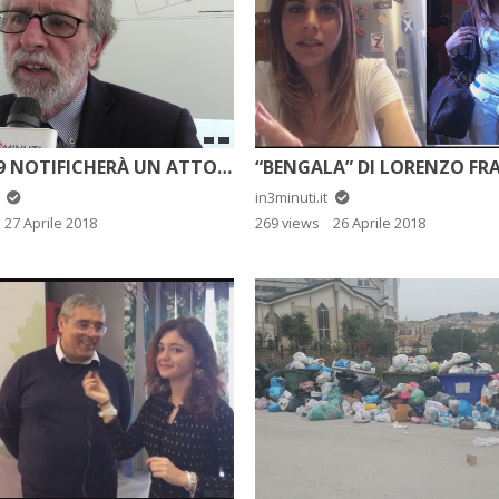
L’ATIAG9 NOTIFICHERÀ UN ATTO DI DIFFIDA A GIRGENTI ACQUE. CE NE PARLA IL PRESIDENTE VINCENZO LOTÀ SUBITO DOPO LA FINE DELL’ASSEMBLEA. DI CAMILLO BOSIO
t
in3minuti.it
27 Aprile 2018
269 views
26 Aprile 2018