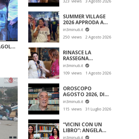
323 views
3 Agosto 2026
DONO: LA MAMMA
DI SOFIA TEDESCO”
SUMMER VILLAGE
2026 APPRODA A
SAN LEONE.
in3minuti.it
250 views
2 Agosto 2026
“BENGALA” DI LORENZO FRAGOLA. CE NE PARLA GIUSY RANDAZZO
RINASCE LA
RASSEGNA
CINEMATOGRAFICA
in3minuti.it
INTERNAZIONALE
109 views
1 Agosto 2026
DI MESSINA
OROSCOPO
AGOSTO 2026, DI
ALFONSO BELLAVIA
in3minuti.it
115 views
31 Luglio 2026
“VICINI CON UN
LIBRO”: ANGELA
RIINA
in3minuti.it