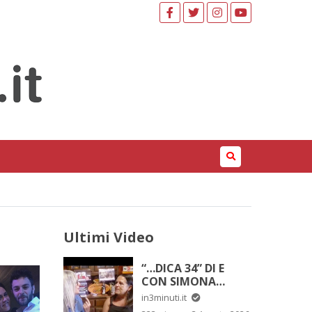
Ultimi Video
“…DICA 34” DI E
CON SIMONA
CARISI “FRA LE MIE
in3minuti.it
LACRIME, IL SUO