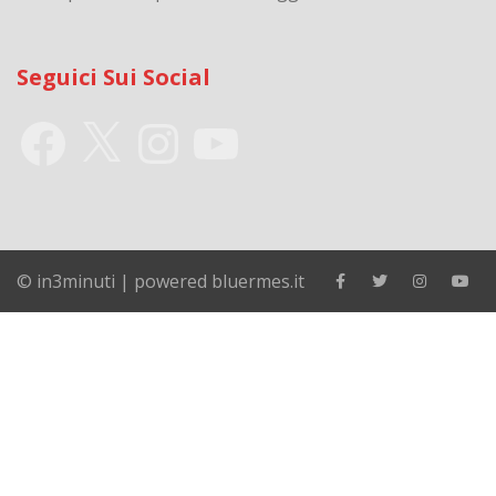
Seguici Sui Social
Facebook
X
Instagram
YouTube
© in3minuti | powered bluermes.it