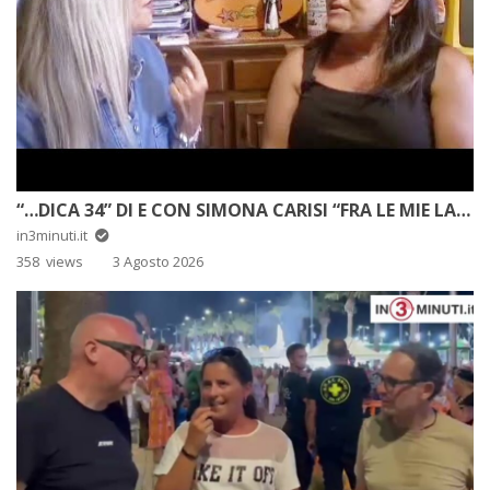
“…DICA 34” DI E CON SIMONA CARISI “FRA LE MIE LACRIME, IL SUO DONO: LA MAMMA DI SOFIA TEDESCO”
in3minuti.it
358 views
3 Agosto 2026