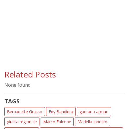
Related Posts
None found
TAGS
Bernadette Grasso
Edy Bandiera
gaetano armao
giunta regionale
Marco Falcone
Mariella Ippolito