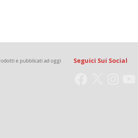
Seguici Sui Social
odotti e pubblicati ad oggi
Facebook
X
Instagram
YouTu