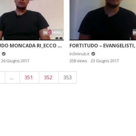
FORTITUDO MONCADA RI_ECCO PENDARVIS WILLIAMS. DI SALVO TRIFIRO’
t
in3minuti.it
26 Giugno 2017
358 views
23 Giugno 2017
PAGINAZIONE
…
351
352
353
DEGLI
ARTICOLI