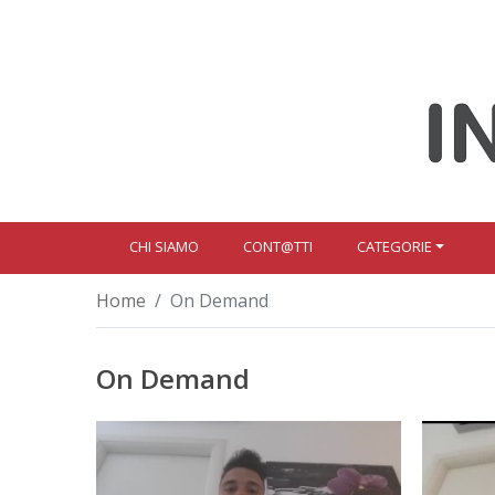
Chi siamo
Cont@tti
Categorie
CHI SIAMO
CONT@TTI
CATEGORIE
Home
On Demand
On Demand