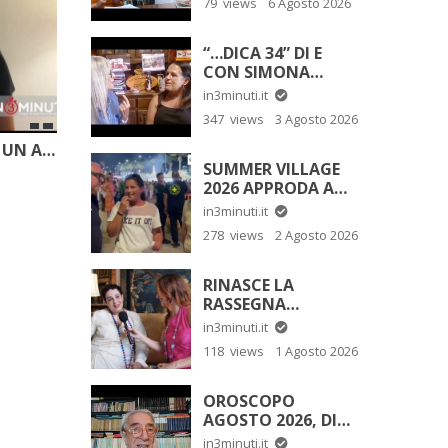
79 views
6 Agosto 2026
“…DICA 34” DI E
CON SIMONA
CARISI “FRA LE MIE
in3minuti.it
LACRIME, IL SUO
347 views
3 Agosto 2026
DONO: LA MAMMA
DI SOFIA TEDESCO”
FORTITUDO – EVANGELISTI, UN AMORE INFINITO. DI SALVO TRIFIRO’
SUMMER VILLAGE
2026 APPRODA A
SAN LEONE.
in3minuti.it
278 views
2 Agosto 2026
RINASCE LA
RASSEGNA
CINEMATOGRAFICA
in3minuti.it
INTERNAZIONALE
118 views
1 Agosto 2026
DI MESSINA
OROSCOPO
AGOSTO 2026, DI
ALFONSO BELLAVIA
in3minuti.it